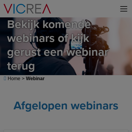
Bekijk komende
webinars of kijk
gerust een webinar
terug
Home
>
Webinar
Afgelopen webinars