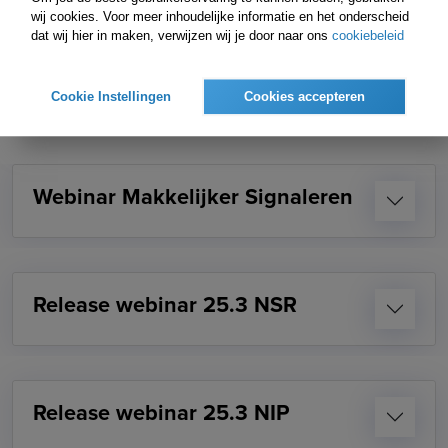
Release webinar 25.4 NIP
wij cookies. Voor meer inhoudelijke informatie en het onderscheid
dat wij hier in maken, verwijzen wij je door naar ons
cookiebeleid
Cookie Instellingen
Cookies accepteren
Webinar Makkelijker Signaleren
Release webinar 25.3 NSR
Release webinar 25.3 NIP