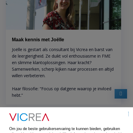
Maak kennis met Joëlle
Joëlle is gestart als consultant bij Vicrea en barst van
de leergierigheid. Ze duikt vol enthousiasme in FME
en slimme klantoplossingen. Haar kracht?
Samenwerken, scherp kijken naar processen en altijd
willen verbeteren.
Haar filosofie: “Focus op datgene waarop je invloed
hebt.”
Actuele vacatures
Om jou de beste gebruikerservaring te kunnen bieden, gebruiken