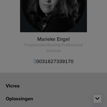
Marieke Engel
Projectondersteuning Professional
Services
0031627339170
Vicrea
Oplossingen