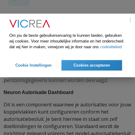
Neuron AVG Suite
Componenten die helpen bij jouw AVG-vraagstukken
Om jou de beste gebruikerservaring te kunnen bieden, gebruiken
Neuron Privacy Monitor
wij cookies. Voor meer inhoudelijke informatie en het onderscheid
dat wij hier in maken, verwijzen wij je door naar ons
cookiebeleid
Een centraal logging component waarmee al jouw
verwerkingen van persoonsgegevens kunnen worden
gelogd. Dit product bevat een gebruikersinterface
Cookie Instellingen
Cookies accepteren
waarmee een overzicht van alle verwerkingen van
persoonsgegevens kunnen worden bevraagd.
Neuron Autorisatie Dashboard
Dit is een component waarmee je autorisaties voor jouw
koppelvlakken kunt configureren conform het
autorisatiebesluit. Je bent hiermee in staat om zelf
doelbindingen te configureren. Standaard wordt de
inrichting geleverd volgens het model-autorisatiebesluit