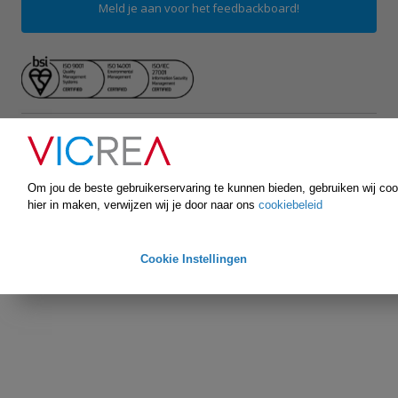
Meld je aan voor het feedbackboard!
Algemene voorwaarden
Disclaimer
Privacybeleid
Om jou de beste gebruikerservaring te kunnen bieden, gebruiken wij cook
hier in maken, verwijzen wij je door naar ons
cookiebeleid
Copyright © Vicrea 2026. All rights reserved.
Cookie Instellingen