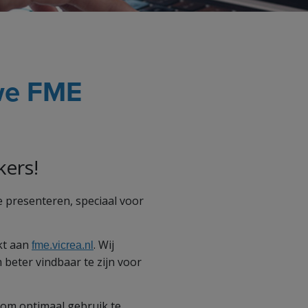
uwe FME
kers!
 presenteren, speciaal voor
kt aan
. Wij
fme.vicrea.nl
beter vindbaar te zijn voor
t om optimaal gebruik te