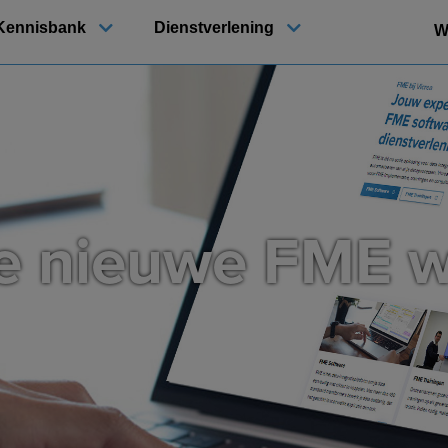
Kennisbank
Dienstverlening
W
de nieuwe FME w